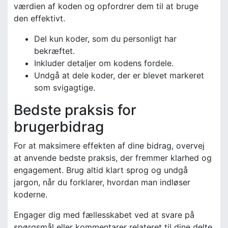
værdien af koden og opfordrer dem til at bruge
den effektivt.
Del kun koder, som du personligt har
bekræftet.
Inkluder detaljer om kodens fordele.
Undgå at dele koder, der er blevet markeret
som svigagtige.
Bedste praksis for
brugerbidrag
For at maksimere effekten af dine bidrag, overvej
at anvende bedste praksis, der fremmer klarhed og
engagement. Brug altid klart sprog og undgå
jargon, når du forklarer, hvordan man indløser
koderne.
Engager dig med fællesskabet ved at svare på
spørgsmål eller kommentarer relateret til dine delte