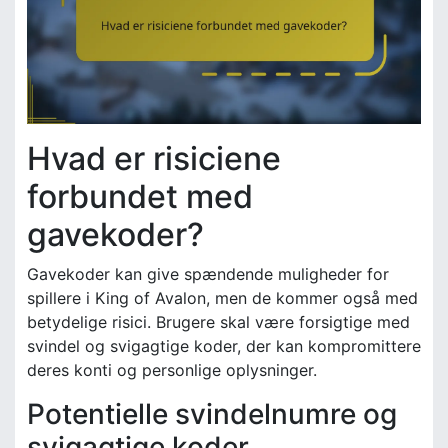
Hvad er risiciene
forbundet med
gavekoder?
Gavekoder kan give spændende muligheder for
spillere i King of Avalon, men de kommer også med
betydelige risici. Brugere skal være forsigtige med
svindel og svigagtige koder, der kan kompromittere
deres konti og personlige oplysninger.
Potentielle svindelnumre og
svigagtige koder