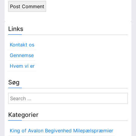
Links
Kontakt os
Gennemse
Hvem vi er
Søg
S
e
a
Kategorier
r
c
King of Avalon Begivenhed Milepælspræmier
h