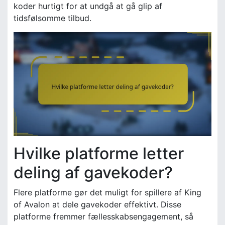
koder hurtigt for at undgå at gå glip af
tidsfølsomme tilbud.
Hvilke platforme letter
deling af gavekoder?
Flere platforme gør det muligt for spillere af King
of Avalon at dele gavekoder effektivt. Disse
platforme fremmer fællesskabsengagement, så