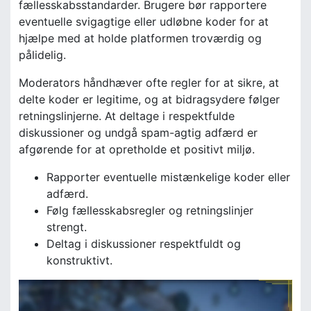
fællesskabsstandarder. Brugere bør rapportere
eventuelle svigagtige eller udløbne koder for at
hjælpe med at holde platformen troværdig og
pålidelig.
Moderators håndhæver ofte regler for at sikre, at
delte koder er legitime, og at bidragsydere følger
retningslinjerne. At deltage i respektfulde
diskussioner og undgå spam-agtig adfærd er
afgørende for at opretholde et positivt miljø.
Rapporter eventuelle mistænkelige koder eller
adfærd.
Følg fællesskabsregler og retningslinjer
strengt.
Deltag i diskussioner respektfuldt og
konstruktivt.