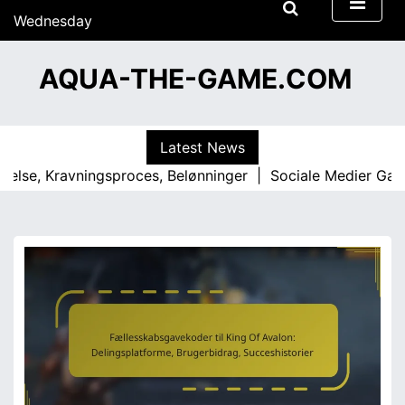
S
Wednesday
k
15/07/2026
i
13:06
AQUA-THE-GAME.COM
p
t
o
c
Latest News
o
 Kravningsproces, Belønninger |
Sociale Medier Gavekoder T
n
t
e
n
t