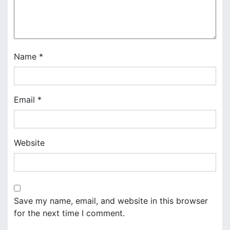
t
i
o
Name
*
n
Email
*
Website
Save my name, email, and website in this browser
for the next time I comment.