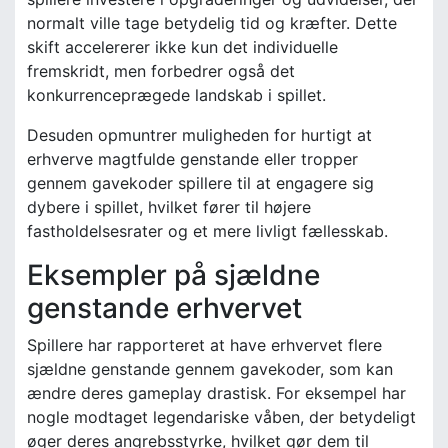
normalt ville tage betydelig tid og kræfter. Dette
skift accelererer ikke kun det individuelle
fremskridt, men forbedrer også det
konkurrenceprægede landskab i spillet.
Desuden opmuntrer muligheden for hurtigt at
erhverve magtfulde genstande eller tropper
gennem gavekoder spillere til at engagere sig
dybere i spillet, hvilket fører til højere
fastholdelsesrater og et mere livligt fællesskab.
Eksempler på sjældne
genstande erhvervet
Spillere har rapporteret at have erhvervet flere
sjældne genstande gennem gavekoder, som kan
ændre deres gameplay drastisk. For eksempel har
nogle modtaget legendariske våben, der betydeligt
øger deres angrebsstyrke, hvilket gør dem til