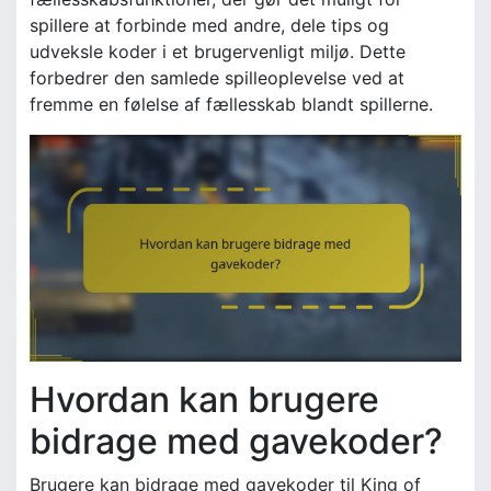
spillere at forbinde med andre, dele tips og
udveksle koder i et brugervenligt miljø. Dette
forbedrer den samlede spilleoplevelse ved at
fremme en følelse af fællesskab blandt spillerne.
Hvordan kan brugere
bidrage med gavekoder?
Brugere kan bidrage med gavekoder til King of