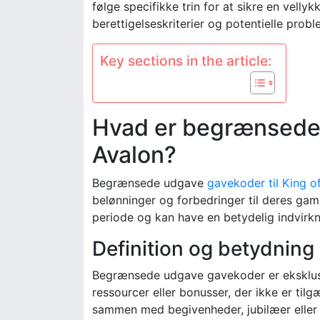
følge specifikke trin for at sikre en vel
berettigelseskriterier og potentielle probl
Key sections in the article:
Hvad er begrænsede 
Avalon?
Begrænsede udgave
gavekoder til King o
belønninger og forbedringer til deres gam
periode og kan have en betydelig indvirknin
Definition og betydnin
Begrænsede udgave gavekoder er eksklusiv
ressourcer eller bonusser, der ikke er ti
sammen med begivenheder, jubilæer eller 