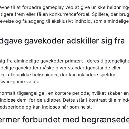
evne til at forbedre gameplay ved at give unikke belønninge
igere frem eller få en konkurrencefordel. Spillere, der bru
levelse og få adgang til eksklusivt indhold, som almindelige
ave gavekoder adskiller sig fra
g fra almindelige gavekoder primært i deres tilgængeligh
indelige gavekoder måske giver standardgenstande eller
r ofte unikke belønninger, der kan inkludere sjældne
siv in-game valuta.
malt tilgængelige i en kortere periode, hvilket skaber en
 indløse dem, før de udløber. Dette står i kontrast til almind
dsperiode og kan indløses når som helst.
 termer forbundet med begrænsed