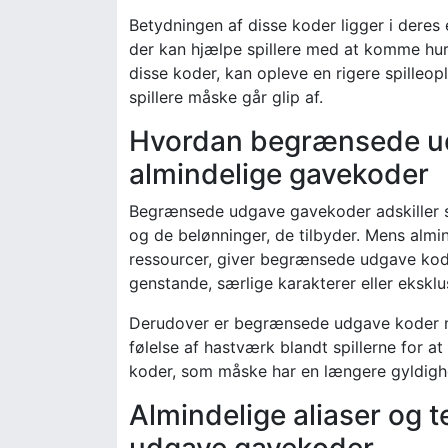
Betydningen af disse koder ligger i deres 
der kan hjælpe spillere med at komme hurt
disse koder, kan opleve en rigere spilleop
spillere måske går glip af.
Hvordan begrænsede udg
almindelige gavekoder
Begrænsede udgave gavekoder adskiller si
og de belønninger, de tilbyder. Mens alm
ressourcer, giver begrænsede udgave kode
genstande, særlige karakterer eller eksklu
Derudover er begrænsede udgave koder nor
følelse af hastværk blandt spillerne for at
koder, som måske har en længere gyldighe
Almindelige aliaser og
udgave gavekoder