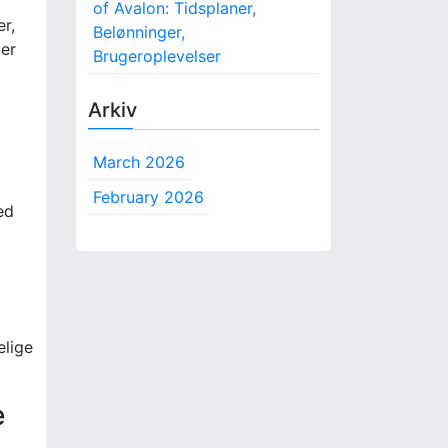
of Avalon: Tidsplaner,
r,
Belønninger,
ger
Brugeroplevelser
Arkiv
March 2026
February 2026
ed
elige
e