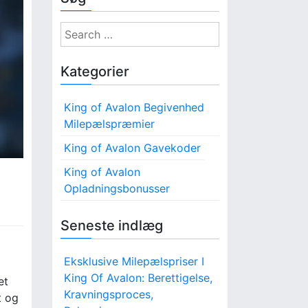
S
e
a
Kategorier
r
c
King of Avalon Begivenhed
h
Milepælspræmier
f
o
King of Avalon Gavekoder
r
King of Avalon
:
Opladningsbonusser
Seneste indlæg
Eksklusive Milepælspriser I
King Of Avalon: Berettigelse,
et
Kravningsproces,
t og