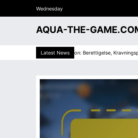
S
Wednesday
k
15/07/2026
i
13:06
p
AQUA-THE-GAME.CO
t
o
c
pælspriser I King Of Avalon: Berettigelse, Kravningsproces
Latest News
o
n
t
e
n
t