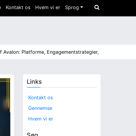
e
Kontakt os
Hvem vi er
Sprog
n: Platforme, Engagementstrategier, Belønninger |
Eksklusi
Links
Kontakt os
Gennemse
Hvem vi er
Søg