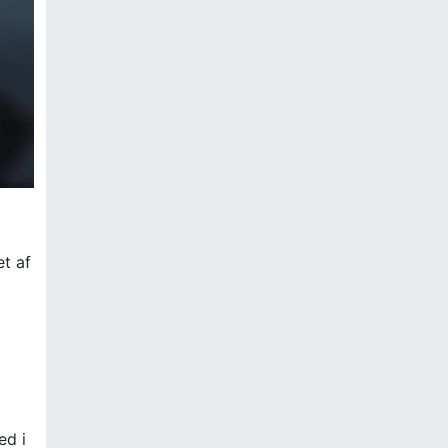
et af
ed i