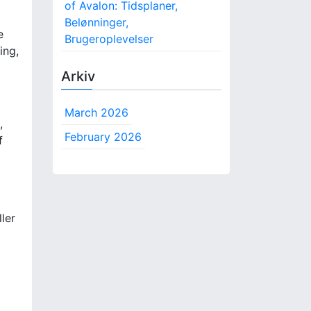
of Avalon: Tidsplaner,
Belønninger,
e
Brugeroplevelser
ing,
Arkiv
March 2026
,
February 2026
f
ler