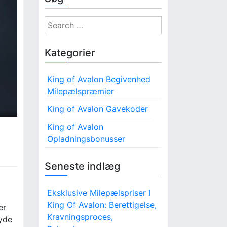
S
e
a
Kategorier
r
c
King of Avalon Begivenhed
h
Milepælspræmier
f
o
King of Avalon Gavekoder
r
King of Avalon
:
Opladningsbonusser
Seneste indlæg
Eksklusive Milepælspriser I
King Of Avalon: Berettigelse,
er
Kravningsproces,
nyde