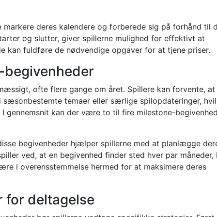
e markere deres kalendere og forberede sig på forhånd til 
rter og slutter, giver spillerne mulighed for effektivt at
de kan fuldføre de nødvendige opgaver for at tjene priser.
e-begivenheder
æssigt, ofte flere gange om året. Spillere kan forvente, at
sæsonbestemte temaer eller særlige spilopdateringer, hvil
I gennemsnit kan der være to til fire milestone-begivenhe
sse begivenheder hjælper spillerne med at planlægge der
n spiller ved, at en begivenhed finder sted hver par måneder,
hære i overensstemmelse hermed for at maksimere deres
 for deltagelse