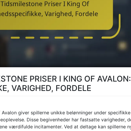
TONE PRISER I KING OF AVALON:
E, VARIGHED, FORDELE
 Avalon giver spillerne unikke belønninger under specifikke
leoplevelse. Disse begivenheder har fastsatte varigheder, d
tjene værdifulde incitamenter. Ved at deltage kan spillerne 