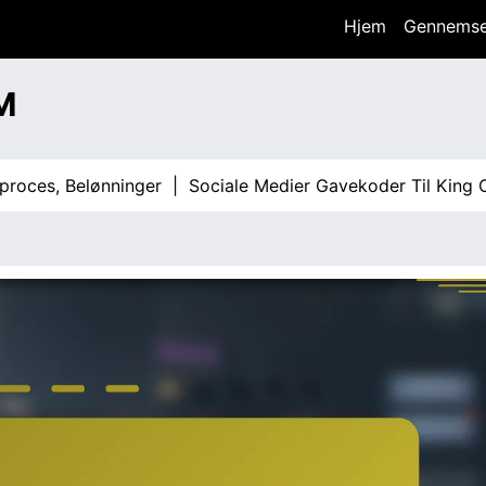
Hjem
Gennems
M
, Belønninger |
Sociale Medier Gavekoder Til King Of Aval