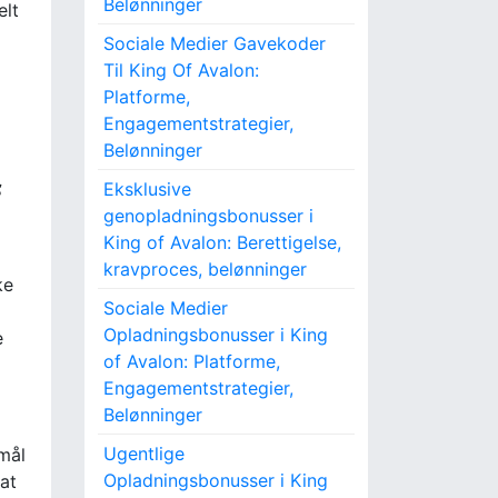
Belønninger
elt
Sociale Medier Gavekoder
Til King Of Avalon:
Platforme,
Engagementstrategier,
Belønninger
f
Eksklusive
genopladningsbonusser i
King of Avalon: Berettigelse,
kravproces, belønninger
ke
Sociale Medier
Opladningsbonusser i King
e
of Avalon: Platforme,
Engagementstrategier,
Belønninger
Ugentlige
 mål
Opladningsbonusser i King
at