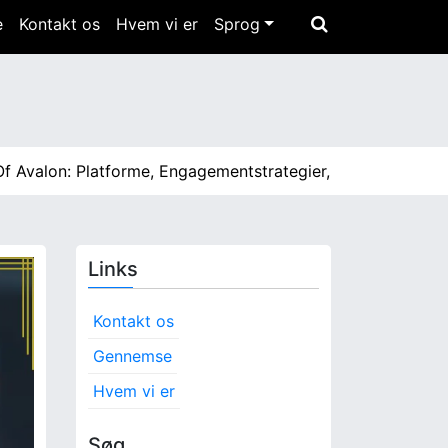
e
Kontakt os
Hvem vi er
Sprog
on: Platforme, Engagementstrategier, Belønninger |
Eksklus
Links
Kontakt os
Gennemse
Hvem vi er
Søg