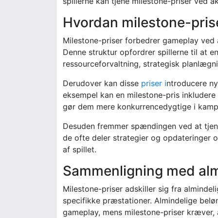
spillerne kan tjene milestone-priser ved ak
Hvordan milestone-pris
Milestone-priser forbedrer gameplay ved a
Denne struktur opfordrer spillerne til at e
ressourceforvaltning, strategisk planlæg
Derudover kan disse
priser i
ntroducere ny
eksempel kan en milestone-pris inkludere e
gør dem mere konkurrencedygtige i kamp
Desuden fremmer spændingen ved at tjene m
de ofte deler strategier og opdateringer 
af spillet.
Sammenligning med alm
Milestone-priser adskiller sig fra almindel
specifikke præstationer. Almindelige bel
gameplay, mens milestone-priser kræver, a