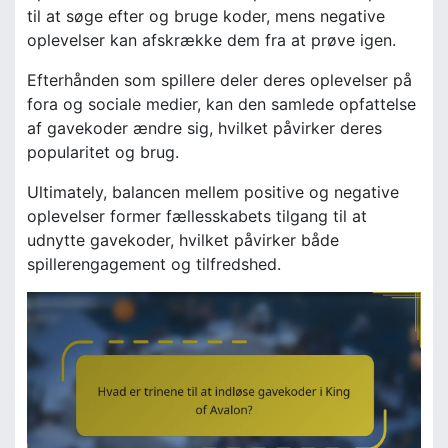
til at søge efter og bruge koder, mens negative
oplevelser kan afskrække dem fra at prøve igen.
Efterhånden som spillere deler deres oplevelser på
fora og sociale medier, kan den samlede opfattelse
af gavekoder ændre sig, hvilket påvirker deres
popularitet og brug.
Ultimately, balancen mellem positive og negative
oplevelser former fællesskabets tilgang til at
udnytte gavekoder, hvilket påvirker både
spillerengagement og tilfredshed.