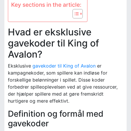
Key sections in the article:
Hvad er eksklusive
gavekoder til King of
Avalon?
Eksklusive
gavekoder til King of Avalon
er
kampagnekoder, som spillere kan indløse for
forskellige belønninger i spillet. Disse koder
forbedrer spilleoplevelsen ved at give ressourcer,
der hjælper spillere med at gøre fremskridt
hurtigere og mere effektivt.
Definition og formål med
gavekoder