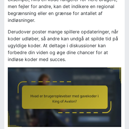
men fejler for andre, kan det indikere en regional
begrænsning eller en grænse for antallet af
indløsninger.
Derudover poster mange spillere opdateringer, når
koder udløber, så andre kan undgå at spilde tid på
ugyldige koder. At deltage i diskussioner kan
forbedre din viden og øge dine chancer for at
indløse koder med succes.