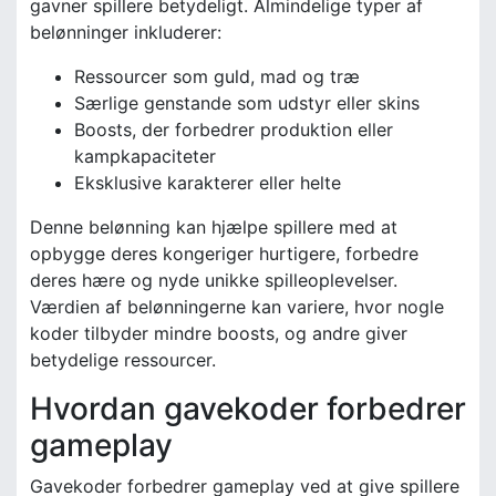
gavner spillere betydeligt. Almindelige typer af
belønninger inkluderer:
Ressourcer som guld, mad og træ
Særlige genstande som udstyr eller skins
Boosts, der forbedrer produktion eller
kampkapaciteter
Eksklusive karakterer eller helte
Denne belønning kan hjælpe spillere med at
opbygge deres kongeriger hurtigere, forbedre
deres hære og nyde unikke spilleoplevelser.
Værdien af belønningerne kan variere, hvor nogle
koder tilbyder mindre boosts, og andre giver
betydelige ressourcer.
Hvordan gavekoder forbedrer
gameplay
Gavekoder forbedrer gameplay ved at give spillere