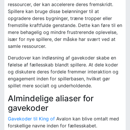
ressourcer, der kan accelerere deres fremskridt.
Spillere kan bruge disse belønninger til at
opgradere deres bygninger, træne tropper eller
fremstille kraftfulde genstande. Dette kan føre til en
mere behagelig og mindre frustrerende oplevelse,
især for nye spillere, der måske har svært ved at
samle ressourcer.
Derudover kan indløsning af gavekoder skabe en
følelse af fællesskab blandt spillere. At dele koder
og diskutere deres fordele fremmer interaktion og
engagement inden for spillerbasen, hvilket gør
spillet mere socialt og underholdende.
Almindelige aliaser for
gavekoder
Gavekoder til King of
Avalon kan blive omtalt med
forskellige navne inden for fællesskabet.