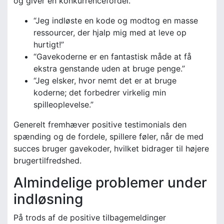
og giver en konkurrencefordel.
“Jeg indløste en kode og modtog en masse
ressourcer, der hjalp mig med at leve op
hurtigt!”
“Gavekoderne er en fantastisk måde at få
ekstra genstande uden at bruge penge.”
“Jeg elsker, hvor nemt det er at bruge
koderne; det forbedrer virkelig min
spilleoplevelse.”
Generelt fremhæver positive testimonials den
spænding og de fordele, spillere føler, når de med
succes bruger gavekoder, hvilket bidrager til højere
brugertilfredshed.
Almindelige problemer under
indløsning
På trods af de positive tilbagemeldinger