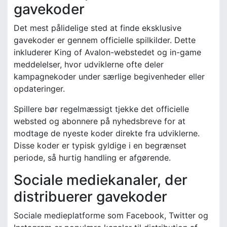
gavekoder
Det mest pålidelige sted at finde eksklusive
gavekoder er gennem officielle spilkilder. Dette
inkluderer King of Avalon-webstedet og in-game
meddelelser, hvor udviklerne ofte deler
kampagnekoder under særlige begivenheder eller
opdateringer.
Spillere bør regelmæssigt tjekke det officielle
websted og abonnere på nyhedsbreve for at
modtage de nyeste koder direkte fra udviklerne.
Disse koder er typisk gyldige i en begrænset
periode, så hurtig handling er afgørende.
Sociale mediekanaler, der
distribuerer gavekoder
Sociale medieplatforme som Facebook, Twitter og