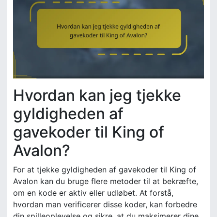
Hvordan kan jeg tjekke
gyldigheden af
gavekoder til King of
Avalon?
For at tjekke gyldigheden af gavekoder til King of
Avalon kan du bruge flere metoder til at bekræfte,
om en kode er aktiv eller udløbet. At forstå,
hvordan man verificerer disse koder, kan forbedre
din spilleoplevelse og sikre, at du maksimerer dine