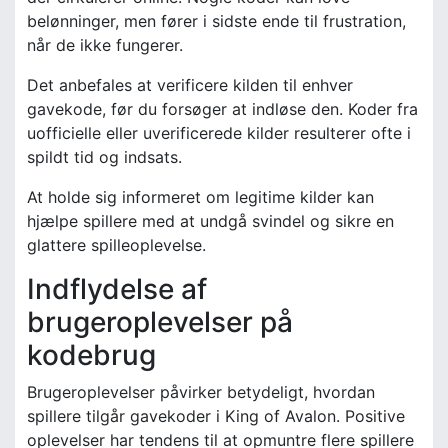
belønninger, men fører i sidste ende til frustration,
når de ikke fungerer.
Det anbefales at verificere kilden til enhver
gavekode, før du forsøger at indløse den. Koder fra
uofficielle eller uverificerede kilder resulterer ofte i
spildt tid og indsats.
At holde sig informeret om legitime kilder kan
hjælpe spillere med at undgå svindel og sikre en
glattere spilleoplevelse.
Indflydelse af
brugeroplevelser på
kodebrug
Brugeroplevelser påvirker betydeligt, hvordan
spillere tilgår gavekoder i King of Avalon. Positive
oplevelser har tendens til at opmuntre flere spillere