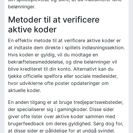
belønninger.
Metoder til at verificere
aktive koder
En effektiv metode til at verificere aktive koder er
at indtaste dem direkte i spillets indløsningssektion.
Hvis koden er gyldig, vil du modtage en
bekræftelsesmeddelelse, og dine belønninger vil
blive krediteret til din konto. Alternativt kan du
tjekke officielle spelfora eller sociale mediesider,
hvor udviklerne ofte poster opdateringer om
aktuelle koder.
En anden tilgang er at bruge tredjepartswebsteder,
der specialiserer sig i gamingkoder. Disse sider
giver ofte lister over aktive koder sammen med
brugerfeedback om deres gyldighed. Sørg dog for,
at disse sider er pålidelige for at undgå svindel.