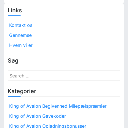
Links
Kontakt os
Gennemse
Hvem vi er
Søg
S
e
a
Kategorier
r
c
King of Avalon Begivenhed Milepælspræmier
h
f
King of Avalon Gavekoder
o
King of Avalon Opladningsbonusser