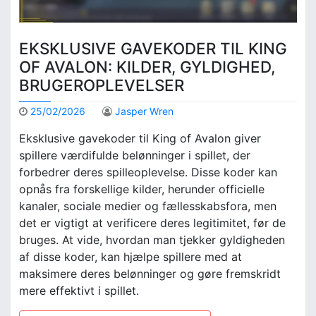
EKSKLUSIVE GAVEKODER TIL KING
OF AVALON: KILDER, GYLDIGHED,
BRUGEROPLEVELSER
25/02/2026
Jasper Wren
Eksklusive gavekoder til King of Avalon giver
spillere værdifulde belønninger i spillet, der
forbedrer deres spilleoplevelse. Disse koder kan
opnås fra forskellige kilder, herunder officielle
kanaler, sociale medier og fællesskabsfora, men
det er vigtigt at verificere deres legitimitet, før de
bruges. At vide, hvordan man tjekker gyldigheden
af disse koder, kan hjælpe spillere med at
maksimere deres belønninger og gøre fremskridt
mere effektivt i spillet.