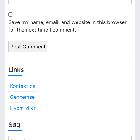
Save my name, email, and website in this browser
for the next time I comment.
Links
Kontakt os
Gennemse
Hvem vi er
Søg
S