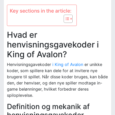
Key sections in the article:
Hvad er
henvisningsgavekoder i
King of Avalon?
Henvisningsgavekoder
i King of Avalon
er unikke
koder, som spillere kan dele for at invitere nye
brugere til spillet. Når disse koder bruges, kan både
den, der henviser, og den nye spiller modtage in-
game belønninger, hvilket forbedrer deres
spiloplevelse.
Definition og mekanik af