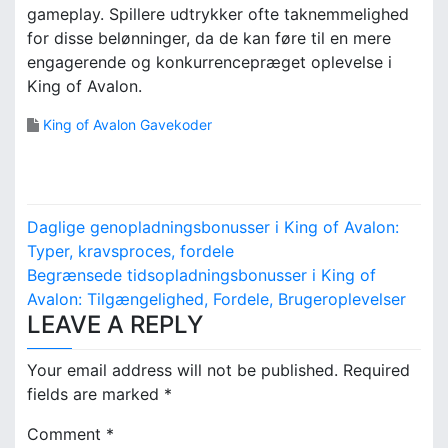
gameplay. Spillere udtrykker ofte taknemmelighed
for disse belønninger, da de kan føre til en mere
engagerende og konkurrencepræget oplevelse i
King of Avalon.
King of Avalon Gavekoder
P
Daglige genopladningsbonusser i King of Avalon:
o
Typer, kravsproces, fordele
Begrænsede tidsopladningsbonusser i King of
s
Avalon: Tilgængelighed, Fordele, Brugeroplevelser
LEAVE A REPLY
t
n
Your email address will not be published.
Required
fields are marked
*
a
Comment
*