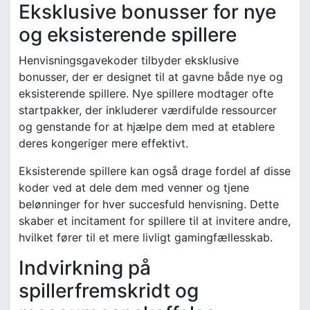
Eksklusive bonusser for nye
og eksisterende spillere
Henvisningsgavekoder tilbyder eksklusive
bonusser, der er designet til at gavne både nye og
eksisterende spillere. Nye spillere modtager ofte
startpakker, der inkluderer værdifulde ressourcer
og genstande for at hjælpe dem med at etablere
deres kongeriger mere effektivt.
Eksisterende spillere kan også drage fordel af disse
koder ved at dele dem med venner og tjene
belønninger for hver succesfuld henvisning. Dette
skaber et incitament for spillere til at invitere andre,
hvilket fører til et mere livligt gamingfællesskab.
Indvirkning på
spillerfremskridt og