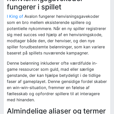
fungerer i spillet
I King of
Avalon fungerer henvisningsgavekoder
som en bro mellem eksisterende spillere og
potentielle nykommere. Når en ny spiller registrerer
sig med succes ved hjælp af en henvisningskode,
modtager både den, der henviser, og den nye
spiller forudbestemte belønninger, som kan variere
baseret på spillets nuværende kampagner.
Denne belønning inkluderer ofte værdifulde in-
game ressourcer som guld, mad eller særlige
genstande, der kan hjælpe betydeligt i de tidlige
faser af gameplayet. Denne gensidige fordel skaber
en win-win-situation, fremmer en følelse af
fællesskab og opfordrer spillere til at interagere
med hinanden.
Almindelige aliaser og termer