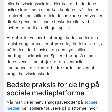
eller henvisningssektion. Her kan de finde deres
unikke kode, som nemt kan kopieres. Når den er
kopieret, kan spillere dele denne kode med venner
direkte gennem in-game beskeder eller ved at
invitere dem til at deltage i spillet.
At opfordre venner til at bruge koden under deres
registreringsproces er afgørende, da dette sikrer, at
både den, der henviser, og den nye spiller
modtager belønninger. Spillere bør også minde
deres venner om at tjekke for eventuelle
kampagner, der kan forbedre fordelene ved at
bruge henvisningskoder.
Bedste praksis for deling på
sociale medieplatforme
Når man deler henvisningsgavekoder på
sociale
medier
, bør spillere fokusere på platforme, hvor