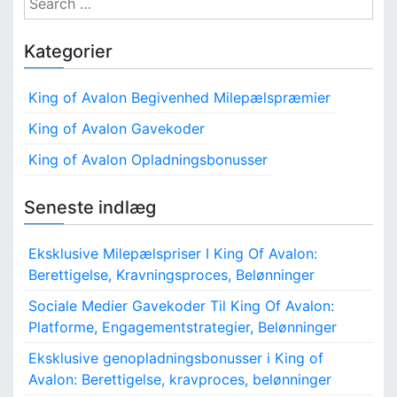
e
a
Kategorier
r
c
King of Avalon Begivenhed Milepælspræmier
h
f
King of Avalon Gavekoder
o
King of Avalon Opladningsbonusser
r
:
Seneste indlæg
Eksklusive Milepælspriser I King Of Avalon:
Berettigelse, Kravningsproces, Belønninger
Sociale Medier Gavekoder Til King Of Avalon:
Platforme, Engagementstrategier, Belønninger
Eksklusive genopladningsbonusser i King of
Avalon: Berettigelse, kravproces, belønninger