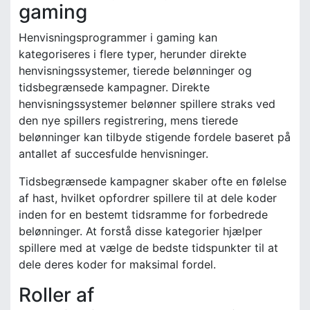
gaming
Henvisningsprogrammer i gaming kan
kategoriseres i flere typer, herunder direkte
henvisningssystemer, tierede belønninger og
tidsbegrænsede kampagner. Direkte
henvisningssystemer belønner spillere straks ved
den nye spillers registrering, mens tierede
belønninger kan tilbyde stigende fordele baseret på
antallet af succesfulde henvisninger.
Tidsbegrænsede kampagner skaber ofte en følelse
af hast, hvilket opfordrer spillere til at dele koder
inden for en bestemt tidsramme for forbedrede
belønninger. At forstå disse kategorier hjælper
spillere med at vælge de bedste tidspunkter til at
dele deres koder for maksimal fordel.
Roller af