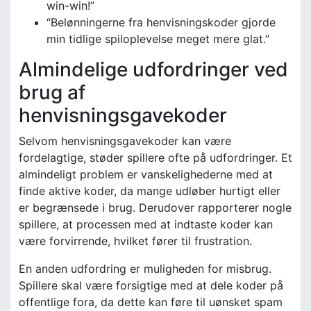
win-win!”
“Belønningerne fra henvisningskoder gjorde
min tidlige spiloplevelse meget mere glat.”
Almindelige udfordringer ved
brug af
henvisningsgavekoder
Selvom henvisningsgavekoder kan være
fordelagtige, støder spillere ofte på udfordringer. Et
almindeligt problem er vanskelighederne med at
finde aktive koder, da mange udløber hurtigt eller
er begrænsede i brug. Derudover rapporterer nogle
spillere, at processen med at indtaste koder kan
være forvirrende, hvilket fører til frustration.
En anden udfordring er muligheden for misbrug.
Spillere skal være forsigtige med at dele koder på
offentlige fora, da dette kan føre til uønsket spam