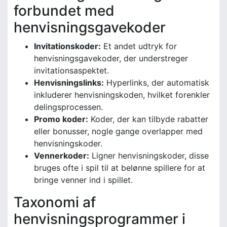
forbundet med
henvisningsgavekoder
Invitationskoder:
Et andet udtryk for
henvisningsgavekoder, der understreger
invitationsaspektet.
Henvisningslinks:
Hyperlinks, der automatisk
inkluderer henvisningskoden, hvilket forenkler
delingsprocessen.
Promo koder:
Koder, der kan tilbyde rabatter
eller bonusser, nogle gange overlapper med
henvisningskoder.
Vennerkoder:
Ligner henvisningskoder, disse
bruges ofte i spil til at belønne spillere for at
bringe venner ind i spillet.
Taxonomi af
henvisningsprogrammer i