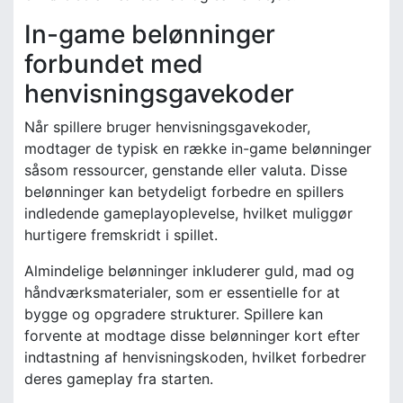
In-game belønninger
forbundet med
henvisningsgavekoder
Når spillere bruger henvisningsgavekoder,
modtager de typisk en række in-game belønninger
såsom ressourcer, genstande eller valuta. Disse
belønninger kan betydeligt forbedre en spillers
indledende gameplayoplevelse, hvilket muliggør
hurtigere fremskridt i spillet.
Almindelige belønninger inkluderer guld, mad og
håndværksmaterialer, som er essentielle for at
bygge og opgradere strukturer. Spillere kan
forvente at modtage disse belønninger kort efter
indtastning af henvisningskoden, hvilket forbedrer
deres gameplay fra starten.