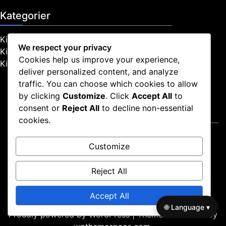
Kategorier
King of Avalon Begivenhed Milepælspræmier
We respect your privacy
King of Avalon Gavekoder
Cookies help us improve your experience,
King of Avalon Opladningsbonusser
deliver personalized content, and analyze
traffic. You can choose which cookies to allow
by clicking
Customize
. Click
Accept All
to
consent or
Reject All
to decline non-essential
Juridisk
cookies.
Kontakt os
Customize
Servicevilkår
Politik for databeskyttelse
Reject All
Hvem vi er
Cookies og sporing
Accept All
🌐 Language ▾
Proudly powered by WordPress
|
Theme: news-box by