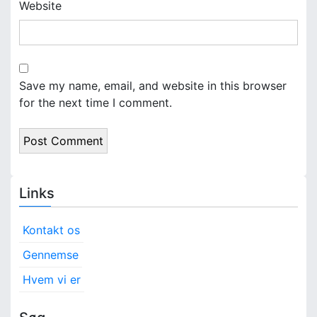
Website
Save my name, email, and website in this browser
for the next time I comment.
Links
Kontakt os
Gennemse
Hvem vi er