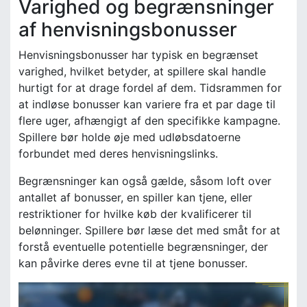
Varighed og begrænsninger
af henvisningsbonusser
Henvisningsbonusser har typisk en begrænset
varighed, hvilket betyder, at spillere skal handle
hurtigt for at drage fordel af dem. Tidsrammen for
at indløse bonusser kan variere fra et par dage til
flere uger, afhængigt af den specifikke kampagne.
Spillere bør holde øje med udløbsdatoerne
forbundet med deres henvisningslinks.
Begrænsninger kan også gælde, såsom loft over
antallet af bonusser, en spiller kan tjene, eller
restriktioner for hvilke køb der kvalificerer til
belønninger. Spillere bør læse det med småt for at
forstå eventuelle potentielle begrænsninger, der
kan påvirke deres evne til at tjene bonusser.