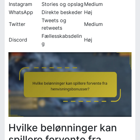
Instagram
Stories og opslag
Medium
WhatsApp
Direkte beskeder
Høj
Tweets og
Twitter
Medium
retweets
Fællesskabsdelin
Discord
Høj
g
Hvilke belønninger kan
spillere forvente fra