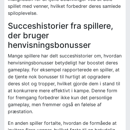
spillet med venner, hvilket forbedrer deres samlede
spiloplevelse.
Succeshistorier fra spillere,
der bruger
henvisningsbonusser
Mange spillere har delt succeshistorier om, hvordan
henvisningsbonusser betydeligt har boostet deres
gameplay. For eksempel rapporterede en spiller, at
de tjente nok bonusser til hurtigt at opgradere
deres slot og tropper, hvilket gjorde dem i stand til
at konkurrere mere effektivt i kampe. Denne form
for fremgang forbedrer ikke kun det personlige
gameplay, men fremmer også en følelse af
præstation.
En anden spiller fortalte, hvordan de formåede at
invitere flere venner, hvilket førte til en betydelig