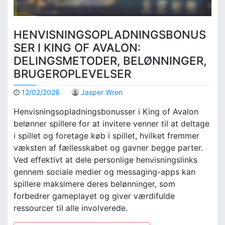
HENVISNINGSOPLADNINGSBONUS
SER I KING OF AVALON:
DELINGSMETODER, BELØNNINGER,
BRUGEROPLEVELSER
12/02/2026
Jasper Wren
Henvisningsopladningsbonusser i King of Avalon
belønner spillere for at invitere venner til at deltage
i spillet og foretage køb i spillet, hvilket fremmer
væksten af fællesskabet og gavner begge parter.
Ved effektivt at dele personlige henvisningslinks
gennem sociale medier og messaging-apps kan
spillere maksimere deres belønninger, som
forbedrer gameplayet og giver værdifulde
ressourcer til alle involverede.