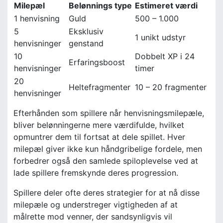
Milepæl
Belønnings type
Estimeret værdi
1 henvisning
Guld
500 – 1.000
5
Eksklusiv
1 unikt udstyr
henvisninger
genstand
10
Dobbelt XP i 24
Erfaringsboost
henvisninger
timer
20
Heltefragmenter
10 – 20 fragmenter
henvisninger
Efterhånden som spillere når henvisningsmilepæle,
bliver belønningerne mere værdifulde, hvilket
opmuntrer dem til fortsat at dele spillet. Hver
milepæl giver ikke kun håndgribelige fordele, men
forbedrer også den samlede spiloplevelse ved at
lade spillere fremskynde deres progression.
Spillere deler ofte deres strategier for at nå disse
milepæle og understreger vigtigheden af at
målrette mod venner, der sandsynligvis vil