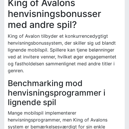
King of Avalons
henvisningsbonusser
med andre spil?
King of Avalon tilbyder et konkurrencedygtigt
henvisningsbonussystem, der skiller sig ud blandt
lignende mobilspil. Spillere kan tjene belønninger
ved at invitere venner, hvilket øger engagementet
og fastholdelsen sammenlignet med andre titler i
genren.
Benchmarking mod
henvisningsprogrammer i
lignende spil
Mange mobilspil implementerer
henvisningsprogrammer, men King of Avalons
system er bemærkelsesværdigt for sin enkle